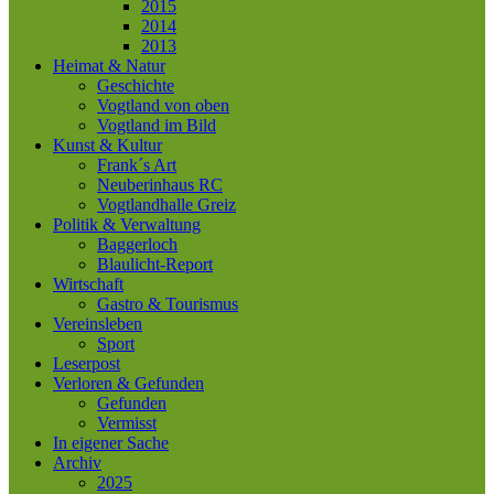
2015
2014
2013
Heimat & Natur
Geschichte
Vogtland von oben
Vogtland im Bild
Kunst & Kultur
Frank´s Art
Neuberinhaus RC
Vogtlandhalle Greiz
Politik & Verwaltung
Baggerloch
Blaulicht-Report
Wirtschaft
Gastro & Tourismus
Vereinsleben
Sport
Leserpost
Verloren & Gefunden
Gefunden
Vermisst
In eigener Sache
Archiv
2025