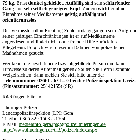
79 kg
. Er ist
dunkel gekleidet
.
Auffällig
sind sein
schlurfender
Gan
g und sein s
eitlich geneigter Kopf
. Zudem
wirkt
er ohne
Einnahme seiner Medikamente
geistig auffällig und
orientierungslos
.
Der Vermisste soll in Richtung Zeulenroda gegangen sein. Aufgrund
seiner geistigen Einschränkungen ist er auf Medikamente
angewiesen und findet nicht ohne fremde Hilfe zurück ins
Pflegeheim. Folglich wird dieser im Rahmen von polizeilichen
Maßnahmen gesucht.
Wer kennt die beschriebene bzw. abgebildete Person und kann
Hinweise zu deren Aufenthalt geben? Sollten Sie Herrn Dominic
Weigel sichten, dann melden Sie sich bitte unter der
T
elefonnummer 03661 / 621 – 0 bei der Polizeiinspektion Greiz.
(Einsatznummer: 25142155)
(SR)
Rückfragen bitte an:
Thüringer Polizei
Landespolizeiinspektion (LPI) Gera
Telefon: 0365 829 1503 / -1504
E-Mail:
medieninfo-gera.lpig@polizei.thueringen.de
http://www.thueringen.de/th3/polizei/index.aspx