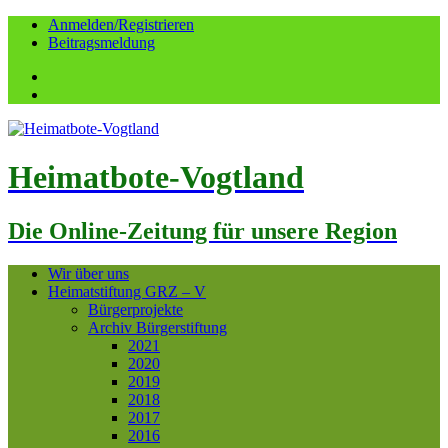
Anmelden/Registrieren
Beitragsmeldung
Facebook
YouTube
Heimatbote-Vogtland
Die Online-Zeitung für unsere Region
Wir über uns
Heimatstiftung GRZ – V
Bürgerprojekte
Archiv Bürgerstiftung
2021
2020
2019
2018
2017
2016