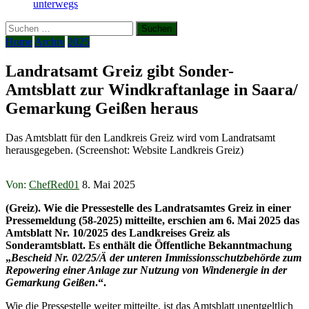
unterwegs
Suchen
nach:
Home
Archiv
2025
Landratsamt Greiz gibt Sonder-
Amtsblatt zur Windkraftanlage in Saara/
Gemarkung Geißen heraus
Das Amtsblatt für den Landkreis Greiz wird vom Landratsamt
herausgegeben. (Screenshot: Website Landkreis Greiz)
Von:
ChefRed01
8. Mai 2025
(Greiz). Wie die Pressestelle des Landratsamtes Greiz in einer
Pressemeldung (58-2025) mitteilte, erschien am 6. Mai 2025 das
Amtsblatt Nr. 10/2025 des Landkreises Greiz als
Sonderamtsblatt. Es enthält die Öffentliche Bekanntmachung
„
Bescheid Nr. 02/25/Ä der unteren Immissionsschutzbehörde zum
Repowering einer Anlage zur Nutzung von Windenergie in der
Gemarkung Geißen
.“.
Wie die Pressestelle weiter mitteilte, ist das Amtsblatt unentgeltlich