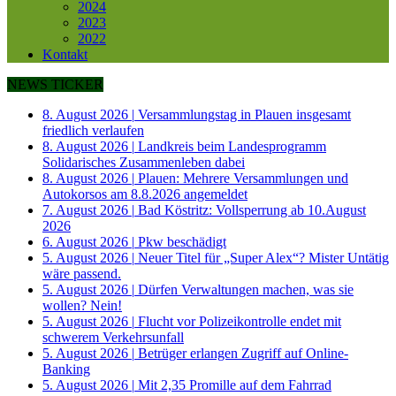
2024
2023
2022
Kontakt
NEWS TICKER
8. August 2026
|
Versammlungstag in Plauen insgesamt
friedlich verlaufen
8. August 2026
|
Landkreis beim Landesprogramm
Solidarisches Zusammenleben dabei
8. August 2026
|
Plauen: Mehrere Versammlungen und
Autokorsos am 8.8.2026 angemeldet
7. August 2026
|
Bad Köstritz: Vollsperrung ab 10.August
2026
6. August 2026
|
Pkw beschädigt
5. August 2026
|
Neuer Titel für „Super Alex“? Mister Untätig
wäre passend.
5. August 2026
|
Dürfen Verwaltungen machen, was sie
wollen? Nein!
5. August 2026
|
Flucht vor Polizeikontrolle endet mit
schwerem Verkehrsunfall
5. August 2026
|
Betrüger erlangen Zugriff auf Online-
Banking
5. August 2026
|
Mit 2,35 Promille auf dem Fahrrad