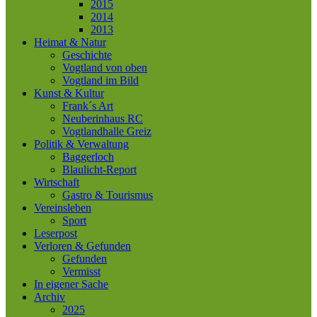
2015
2014
2013
Heimat & Natur
Geschichte
Vogtland von oben
Vogtland im Bild
Kunst & Kultur
Frank´s Art
Neuberinhaus RC
Vogtlandhalle Greiz
Politik & Verwaltung
Baggerloch
Blaulicht-Report
Wirtschaft
Gastro & Tourismus
Vereinsleben
Sport
Leserpost
Verloren & Gefunden
Gefunden
Vermisst
In eigener Sache
Archiv
2025