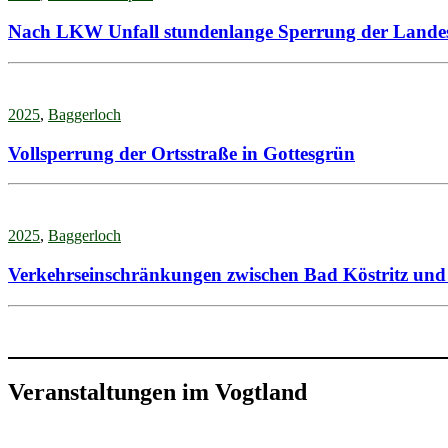
Nach LKW Unfall stundenlange Sperrung der Landes
2025
,
Baggerloch
Vollsperrung der Ortsstraße in Gottesgrün
2025
,
Baggerloch
Verkehrseinschränkungen zwischen Bad Köstritz und
Veranstaltungen im Vogtland