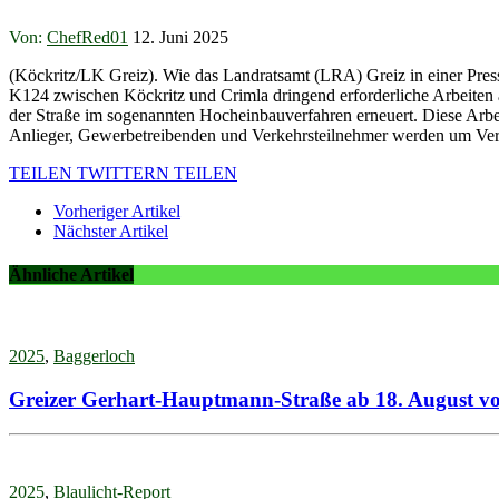
Von:
ChefRed01
12. Juni 2025
(Köckritz/LK Greiz). Wie das Landratsamt (LRA) Greiz in einer Presse
K124 zwischen Köckritz und Crimla dringend erforderliche Arbeiten 
der Straße im sogenannten Hocheinbauverfahren erneuert. Diese Arbei
Anlieger, Gewerbetreibenden und Verkehrsteilnehmer werden um Ver
TEILEN
TWITTERN
TEILEN
Vorheriger Artikel
Nächster Artikel
Ähnliche Artikel
2025
,
Baggerloch
Greizer Gerhart-Hauptmann-Straße ab 18. August vol
2025
,
Blaulicht-Report