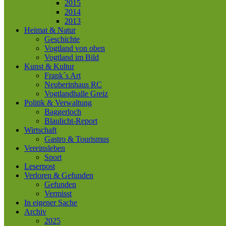
2015
2014
2013
Heimat & Natur
Geschichte
Vogtland von oben
Vogtland im Bild
Kunst & Kultur
Frank´s Art
Neuberinhaus RC
Vogtlandhalle Greiz
Politik & Verwaltung
Baggerloch
Blaulicht-Report
Wirtschaft
Gastro & Tourismus
Vereinsleben
Sport
Leserpost
Verloren & Gefunden
Gefunden
Vermisst
In eigener Sache
Archiv
2025