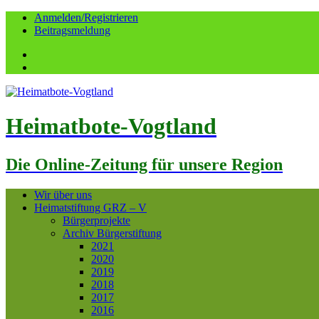
Anmelden/Registrieren
Beitragsmeldung
Facebook
YouTube
Heimatbote-Vogtland
Die Online-Zeitung für unsere Region
Wir über uns
Heimatstiftung GRZ – V
Bürgerprojekte
Archiv Bürgerstiftung
2021
2020
2019
2018
2017
2016