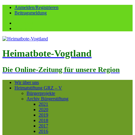
Anmelden/Registrieren
Beitragsmeldung
Facebook
YouTube
Heimatbote-Vogtland
Die Online-Zeitung für unsere Region
Wir über uns
Heimatstiftung GRZ – V
Bürgerprojekte
Archiv Bürgerstiftung
2021
2020
2019
2018
2017
2016