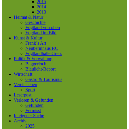
2015
2014
2013
Heimat & Natur
Geschichte
Vogtland von oben
Vogtland im Bild
Kunst & Kultur
Frank´s Art
Neuberinhaus RC
Vogtlandhalle Greiz
Politik & Verwaltung
Baggerloch
Blaulicht-Report
Wirtschaft
Gastro & Tourismus
Vereinsleben
Sport
Leserpost
Verloren & Gefunden
Gefunden
Vermisst
In eigener Sache
Archiv
2025