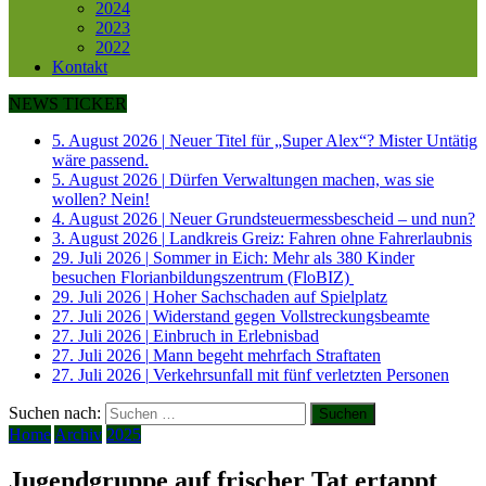
2024
2023
2022
Kontakt
NEWS TICKER
5. August 2026
|
Neuer Titel für „Super Alex“? Mister Untätig
wäre passend.
5. August 2026
|
Dürfen Verwaltungen machen, was sie
wollen? Nein!
4. August 2026
|
Neuer Grundsteuermessbescheid – und nun?
3. August 2026
|
Landkreis Greiz: Fahren ohne Fahrerlaubnis
29. Juli 2026
|
Sommer in Eich: Mehr als 380 Kinder
besuchen Florianbildungszentrum (FloBIZ)
29. Juli 2026
|
Hoher Sachschaden auf Spielplatz
27. Juli 2026
|
Widerstand gegen Vollstreckungsbeamte
27. Juli 2026
|
Einbruch in Erlebnisbad
27. Juli 2026
|
Mann begeht mehrfach Straftaten
27. Juli 2026
|
Verkehrsunfall mit fünf verletzten Personen
Suchen nach:
Home
Archiv
2025
Jugendgruppe auf frischer Tat ertappt