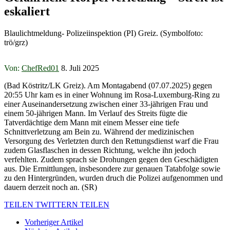
eskaliert
Blaulichtmeldung- Polizeiinspektion (PI) Greiz. (Symbolfoto:
trö/grz)
Von:
ChefRed01
8. Juli 2025
(Bad Köstritz/LK Greiz). Am Montagabend (07.07.2025) gegen
20:55 Uhr kam es in einer Wohnung im Rosa-Luxemburg-Ring zu
einer Auseinandersetzung zwischen einer 33-jährigen Frau und
einem 50-jährigen Mann. Im Verlauf des Streits fügte die
Tatverdächtige dem Mann mit einem Messer eine tiefe
Schnittverletzung am Bein zu. Während der medizinischen
Versorgung des Verletzten durch den Rettungsdienst warf die Frau
zudem Glasflaschen in dessen Richtung, welche ihn jedoch
verfehlten. Zudem sprach sie Drohungen gegen den Geschädigten
aus. Die Ermittlungen, insbesondere zur genauen Tatabfolge sowie
zu den Hintergründen, wurden druch die Polizei aufgenommen und
dauern derzeit noch an. (SR)
TEILEN
TWITTERN
TEILEN
Vorheriger Artikel