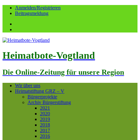
Anmelden/Registrieren
Beitragsmeldung
Facebook
YouTube
Heimatbote-Vogtland
Die Online-Zeitung für unsere Region
Wir über uns
Heimatstiftung GRZ – V
Bürgerprojekte
Archiv Bürgerstiftung
2021
2020
2019
2018
2017
2016