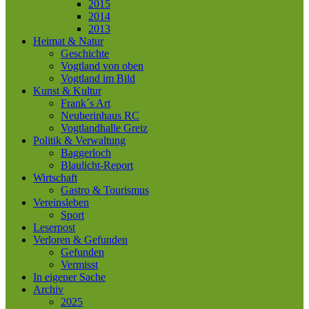
2015
2014
2013
Heimat & Natur
Geschichte
Vogtland von oben
Vogtland im Bild
Kunst & Kultur
Frank´s Art
Neuberinhaus RC
Vogtlandhalle Greiz
Politik & Verwaltung
Baggerloch
Blaulicht-Report
Wirtschaft
Gastro & Tourismus
Vereinsleben
Sport
Leserpost
Verloren & Gefunden
Gefunden
Vermisst
In eigener Sache
Archiv
2025