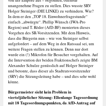
von der Empore aus – begonnen, offenbar
unangenehme Fragen zu stellen. Dies wusste SRV
Holger Steiniger (DIE LINKE) zu verhindern. Wie?
In dem er den „TOP 18. Einwohnerfragestunde“
einfach „abwürgte“. Phillip Wünsch (IWA-Pro
Region) und T. Röder (AfD-BF) monierten dieses
Vorgehen des SR-Vorsitzenden. Mit dem Hinweis,
dass die Bürgerin nun – wie von Steiniger selbst
aufgefordert – auf dem Weg in den Ratssaal sei, um
weitere Fragen stellen zu können. Denn nur dort
wurde ein (!) Mikrofon für Besucher vorgehalten. Auf
die Intervention der beiden Fraktionschefs zeigte BM
Alexander Schulze genüsslich auf Holger Steiniger
und betonte, dass dieser als Stadtratsvorsitzender
(SRV) die Sitzungsleitung habe – und dies sehr wohl
könne.
Bürgermeister sieht kein Problem in
vierteljährlicher Sitzung: Ellenlange Tagesordnung
mit 18 Tagesordnungspunkten, da AfD-Antrag auf