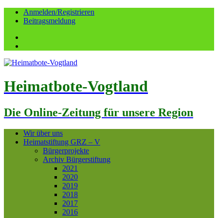
Anmelden/Registrieren
Beitragsmeldung
Facebook
YouTube
Heimatbote-Vogtland
Die Online-Zeitung für unsere Region
Wir über uns
Heimatstiftung GRZ – V
Bürgerprojekte
Archiv Bürgerstiftung
2021
2020
2019
2018
2017
2016