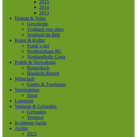
2015
2014
2013
Heimat & Natur
Geschichte
Vogtland von oben
Vogtland im Bild
Kunst & Kultur
Frank´s Art
Neuberinhaus RC
Vogtlandhalle Greiz
Politik & Verwaltung
Baggerloch
Blaulicht-Report
Wirtschaft
Gastro & Tourismus
Vereinsleben
Sport
Leserpost
Verloren & Gefunden
Gefunden
Vermisst
In eigener Sache
Archiv
2025