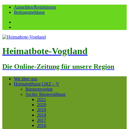
Anmelden/Registrieren
Beitragsmeldung
Facebook
YouTube
Heimatbote-Vogtland
Die Online-Zeitung für unsere Region
Wir über uns
Heimatstiftung GRZ – V
Bürgerprojekte
Archiv Bürgerstiftung
2021
2020
2019
2018
2017
2016