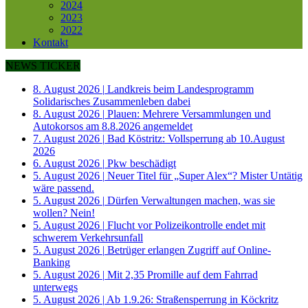
2024
2023
2022
Kontakt
NEWS TICKER
8. August 2026
|
Landkreis beim Landesprogramm
Solidarisches Zusammenleben dabei
8. August 2026
|
Plauen: Mehrere Versammlungen und
Autokorsos am 8.8.2026 angemeldet
7. August 2026
|
Bad Köstritz: Vollsperrung ab 10.August
2026
6. August 2026
|
Pkw beschädigt
5. August 2026
|
Neuer Titel für „Super Alex“? Mister Untätig
wäre passend.
5. August 2026
|
Dürfen Verwaltungen machen, was sie
wollen? Nein!
5. August 2026
|
Flucht vor Polizeikontrolle endet mit
schwerem Verkehrsunfall
5. August 2026
|
Betrüger erlangen Zugriff auf Online-
Banking
5. August 2026
|
Mit 2,35 Promille auf dem Fahrrad
unterwegs
5. August 2026
|
Ab 1.9.26: Straßensperrung in Köckritz