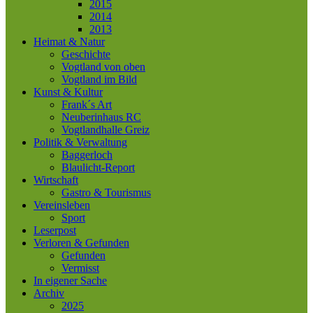
2015
2014
2013
Heimat & Natur
Geschichte
Vogtland von oben
Vogtland im Bild
Kunst & Kultur
Frank´s Art
Neuberinhaus RC
Vogtlandhalle Greiz
Politik & Verwaltung
Baggerloch
Blaulicht-Report
Wirtschaft
Gastro & Tourismus
Vereinsleben
Sport
Leserpost
Verloren & Gefunden
Gefunden
Vermisst
In eigener Sache
Archiv
2025