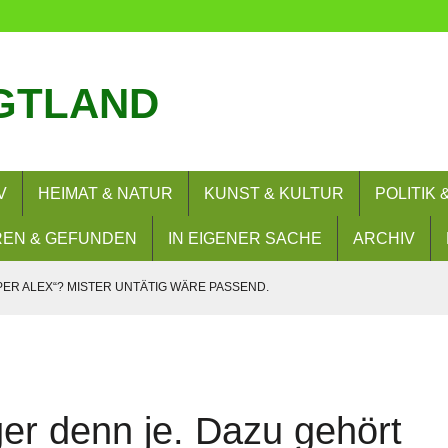
GTLAND
V
HEIMAT & NATUR
KUNST & KULTUR
POLITIK
EN & GEFUNDEN
IN EIGENER SACHE
ARCHIV
PER ALEX“? MISTER UNTÄTIG WÄRE PASSEND.
SIE WOLLEN? NEIN!
– UND NUN?
RERLAUBNIS
ger denn je. Dazu gehört
 BESUCHEN FLORIANBILDUNGSZENTRUM (FLOBIZ)