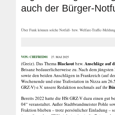
29. JULI 2026
|
HOHER SACHSCHADEN AUF SPIELPLATZ
auch der Bürger-Notf
27. JULI 2026
|
WIDERSTAND GEGEN VOLLSTRECKUNGSB
27. JULI 2026
|
EINBRUCH IN ERLEBNISBAD
27. JULI 2026
|
MANN BEGEHT MEHRFACH STRAFTATEN
Über Funk können solche Notfall- bzw. Welfare-Traffic-Meldun
27. JULI 2026
|
VERKEHRSUNFALL MIT FÜNF VERLETZTE
VON:
CHEFRED01
27. MAI 2025
Blackout
Anschläge auf d
(Greiz). Das Thema
bzw.
Brisanz bedauerlicherweise zu. Nach dem jüngsten B
sowie den beiden Anschlägen in Frankreich (auf d
Wochenende und eine Trafostation in Nizza am 26.5
Bür
GRZ-V) e.V. unsere Redaktion nochmals auf ihr
Bereits 2022 hatte die HSt GRZ-V dazu einen gut b
04“ veranstaltet. Außer Stadtbrandmeister Pohle so
Fraktion blieben – trotz persönlicher Einladung – 