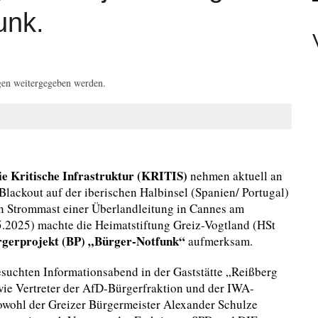
unk.
EAMTE
gen weitergegeben werden.
N PERSONEN
ie Kritische Infrastruktur
(KRITIS)
nehmen aktuell an
lackout auf der iberischen Halbinsel (Spanien/ Portugal)
en Strommast einer Überlandleitung in Cannes am
.2025) machte die Heimatstiftung Greiz-Vogtland (HSt
gerprojekt (BP) „Bürger-Notfunk“
aufmerksam.
esuchten Informationsabend in der Gaststätte „Reißberg
wie Vertreter der AfD-Bürgerfraktion und der IWA-
sowohl der Greizer Bürgermeister Alexander Schulze