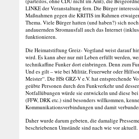
(parteilos, ohne CDU nicht im Amt), die Beigeordn
LINKE der Veranstaltung fern. Die Bürger interess
Maßnahmen gegen die KRITIS im Rahmen etwaiger m
Thema. Viele Bürger hatten (und haben?) sich noch
andauernden Stromausfall auch das Internet (inklu
funktionieren.
Die Heimatstiftung Greiz- Vogtland weist darauf hi
wird. Es kann aber nur mit Leben erfüllt werden, 
technikaffine Funker dort einbringen. Denn zum Fu
Und es gilt – wie bei Militär, Feuerwehr oder Hilf
Meister“. Die HSt GRZ-V e.V. hat entsprechende Vor
geübte Personen durch den Funkverkehr und dessen
Notfallübungen würde sie entwickeln und diese bei
(FFW, DRK etc.) sind besonders willkommen, kennen
Kommunikationsverbindungen und damit verbunde
Daher wurde darum gebeten, die damalige Presseme
beschriebenen Umstände sind nach wie vor aktuell