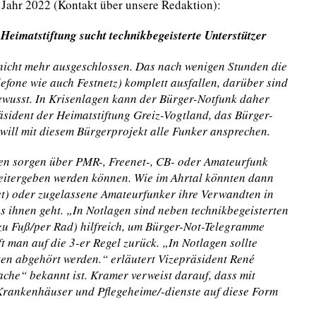
Jahr 2022 (Kontakt über unsere Redaktion):
Heimatstiftung sucht technikbegeisterte Unterstützer
 nicht mehr ausgeschlossen. Das nach wenigen Stunden die
efone wie auch Festnetz) komplett ausfallen, darüber sind
ewusst. In Krisenlagen kann der Bürger-Notfunk daher
äsident der Heimatstiftung Greiz-Vogtland, das Bürger-
 will
mit diesem Bürgerprojekt
alle Funker ansprechen.
en sorgen über PMR-, Freenet-, CB- oder Amateurfunk
weitergeben werden können.
Wie im Ahrtal könnten dann
t) oder zugelassene Amateurfunker ihre Verwandten in
es ihnen geht.
„In Notlagen sind neben technikbegeisterten
zu Fuß/per Rad) hilfreich, um Bürger-Not-Telegramme
t man auf die 3-er Regel zurück. „In Notlagen sollte
ten abgehört werden.“ erläutert Vizepräsident René
che“ bekannt ist. Kramer verweist darauf, dass mit
, Krankenhäuser und Pflegeheime/-dienste auf diese Form