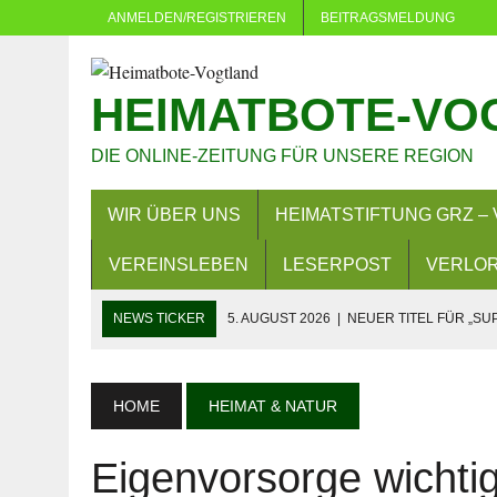
ANMELDEN/REGISTRIEREN
BEITRAGSMELDUNG
HEIMATBOTE-VO
DIE ONLINE-ZEITUNG FÜR UNSERE REGION
WIR ÜBER UNS
HEIMATSTIFTUNG GRZ – 
VEREINSLEBEN
LESERPOST
VERLOR
NEWS TICKER
5. AUGUST 2026
|
NEUER TITEL FÜR „SU
5. AUGUST 2026
|
DÜRFEN VERWALTUNGEN MACHEN, WAS 
4. AUGUST 2026
|
NEUER GRUNDSTEUERMESSBESCHEID 
HOME
HEIMAT & NATUR
3. AUGUST 2026
|
LANDKREIS GREIZ: FAHREN OHNE FAH
Eigenvorsorge wichti
29. JULI 2026
|
SOMMER IN EICH: MEHR ALS 380 KINDER