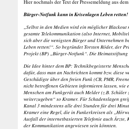
Hier nochmals der Text der Pressemeldung aus dem 
Bürger-Notfunk kann in Krisenlagen Leben retten! 
„Selbst in den Medien wird ein möglicher Blackout
gesamte Telekommunikation (also Internet, Mobiltel
sich aber die wenigsten Bürger und Unternehmen b
Leben retten!“. So begründet Torsten Röder, der Pr
Projekt (BP) „Bürger-Notfunk“.
Die Heimatstiftung
Die Idee hinter dem BP: Technikbegeisterte Mensch
dafür, dass man an Nachrichten kommt bzw. diese 
Geschädigte über den freien Funk (CB, PMR, Freene
nicht betroffenen Gebieten informieren lassen, wie 
Menschen am Funkgerät auch Melder (z.B. Schüler 
weiterzugeben“ so Kramer.
Für Schadenslagen greif
Kanal 3 mindestens alle drei Stunden für drei Minu
Kramer eine Regel, die in Funkerkreisen als „Hörwa
Ausfall der internetbasierten Telefonie auch Ärzte
der Kommunikation angewiesen sein könnten.