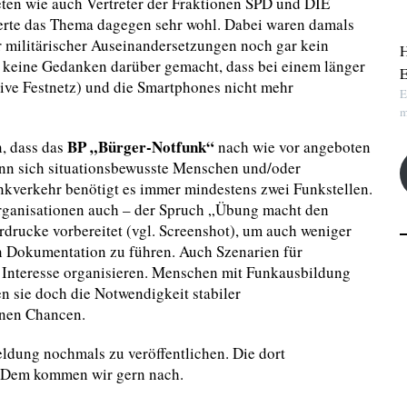
eten wie auch Vertreter der Fraktionen SPD und DIE
ierte das Thema dagegen sehr wohl. Dabei waren damals
ilitärischer Auseinandersetzungen noch gar kein
H
 keine Gedanken darüber gemacht, dass bei einem länger
E
sive Festnetz) und die Smartphones nicht mehr
E
m
BP „Bürger-Notfunk“
n, dass das
nach wie vor angeboten
wenn sich situationsbewusste Menschen und/oder
nkverkehr benötigt es immer mindestens zwei Funkstellen.
sorganisationen auch – der Spruch „Übung macht den
drucke vorbereitet (vgl. Screenshot), um auch weniger
 Dokumentation zu führen. Auch Szenarien für
 Interesse organisieren. Menschen mit Funkausbildung
 sie doch die Notwendigkeit stabiler
nen Chancen.
ldung nochmals zu veröffentlichen. Die dort
. Dem kommen wir gern nach.