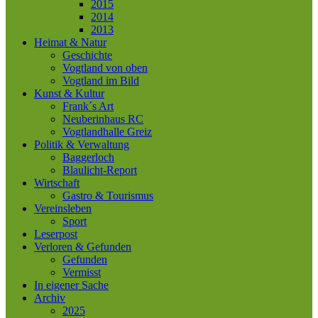
2015
2014
2013
Heimat & Natur
Geschichte
Vogtland von oben
Vogtland im Bild
Kunst & Kultur
Frank´s Art
Neuberinhaus RC
Vogtlandhalle Greiz
Politik & Verwaltung
Baggerloch
Blaulicht-Report
Wirtschaft
Gastro & Tourismus
Vereinsleben
Sport
Leserpost
Verloren & Gefunden
Gefunden
Vermisst
In eigener Sache
Archiv
2025