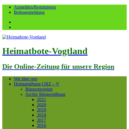
Anmelden/Registrieren
Beitragsmeldung
Facebook
YouTube
Heimatbote-Vogtland
Die Online-Zeitung für unsere Region
Wir über uns
Heimatstiftung GRZ – V
Bürgerprojekte
Archiv Bürgerstiftung
2021
2020
2019
2018
2017
2016