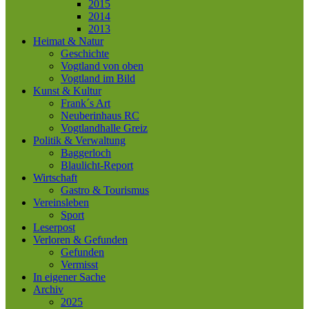
2015
2014
2013
Heimat & Natur
Geschichte
Vogtland von oben
Vogtland im Bild
Kunst & Kultur
Frank´s Art
Neuberinhaus RC
Vogtlandhalle Greiz
Politik & Verwaltung
Baggerloch
Blaulicht-Report
Wirtschaft
Gastro & Tourismus
Vereinsleben
Sport
Leserpost
Verloren & Gefunden
Gefunden
Vermisst
In eigener Sache
Archiv
2025