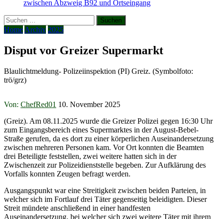
zwischen Abzweig B92 und Ortseingang
Suchen
nach:
Home
Archiv
2025
Disput vor Greizer Supermarkt
Blaulichtmeldung- Polizeiinspektion (PI) Greiz. (Symbolfoto:
trö/grz)
Von:
ChefRed01
10. November 2025
(Greiz). Am 08.11.2025 wurde die Greizer Polizei gegen 16:30 Uhr
zum Eingangsbereich eines Supermarktes in der August-Bebel-
Straße gerufen, da es dort zu einer körperlichen Auseinandersetzung
zwischen mehreren Personen kam. Vor Ort konnten die Beamten
drei Beteiligte feststellen, zwei weitere hatten sich in der
Zwischenzeit zur Polizeidienststelle begeben. Zur Aufklärung des
Vorfalls konnten Zeugen befragt werden.
Ausgangspunkt war eine Streitigkeit zwischen beiden Parteien, in
welcher sich im Fortlauf drei Täter gegenseitig beleidigten. Dieser
Streit mündete anschließend in einer handfesten
Auseinandersetzung, bei welcher sich zwei weitere Täter mit ihrem