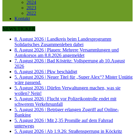
2024
2023
2022
Kontakt
NEWS TICKER
8. August 2026
|
Landkreis beim Landesprogramm
Solidarisches Zusammenleben dabei
8. August 2026
|
Plauen: Mehrere Versammlungen und
Autokorsos am 8.8.2026 angemeldet
7. August 2026
|
Bad Köstritz: Vollsperrung ab 10.August
2026
6. August 2026
|
Pkw beschädigt
5. August 2026
|
Neuer Titel für „Super Alex“? Mister Untätig
wäre passend.
5. August 2026
|
Dürfen Verwaltungen machen, was sie
wollen? Nein!
5. August 2026
|
Flucht vor Polizeikontrolle endet mit
schwerem Verkehrsunfall
5. August 2026
|
Betrüger erlangen Zugriff auf Online-
Banking
5. August 2026
|
Mit 2,35 Promille auf dem Fahrrad
unterwegs
5. August 2026
|
Ab 1.9.26: Straßensperrung in Köckritz