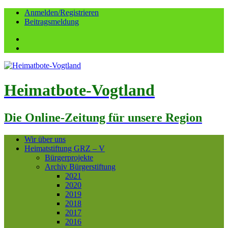
Anmelden/Registrieren
Beitragsmeldung
Facebook
YouTube
Heimatbote-Vogtland
Die Online-Zeitung für unsere Region
Wir über uns
Heimatstiftung GRZ – V
Bürgerprojekte
Archiv Bürgerstiftung
2021
2020
2019
2018
2017
2016