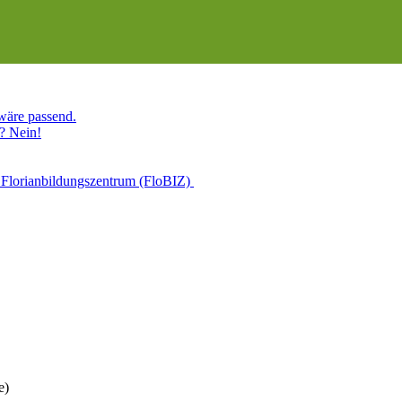
 wäre passend.
? Nein!
 Florianbildungszentrum (FloBIZ)
e)