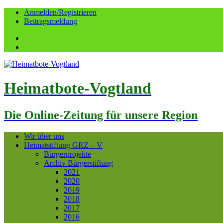
Anmelden/Registrieren
Beitragsmeldung
Facebook
YouTube
Heimatbote-Vogtland
Die Online-Zeitung für unsere Region
Wir über uns
Heimatstiftung GRZ – V
Bürgerprojekte
Archiv Bürgerstiftung
2021
2020
2019
2018
2017
2016