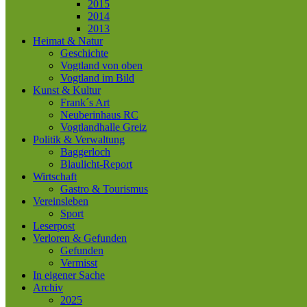
2015
2014
2013
Heimat & Natur
Geschichte
Vogtland von oben
Vogtland im Bild
Kunst & Kultur
Frank´s Art
Neuberinhaus RC
Vogtlandhalle Greiz
Politik & Verwaltung
Baggerloch
Blaulicht-Report
Wirtschaft
Gastro & Tourismus
Vereinsleben
Sport
Leserpost
Verloren & Gefunden
Gefunden
Vermisst
In eigener Sache
Archiv
2025