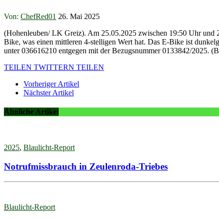
Von:
ChefRed01
26. Mai 2025
(Hohenleuben/ LK Greiz). Am 25.05.2025 zwischen 19:50 Uhr und 20:10
Bike, was einen mittleren 4-stelligen Wert hat. Das E-Bike ist dunke
unter 036616210 entgegen mit der Bezugsnummer 0133842/2025. (B
TEILEN
TWITTERN
TEILEN
Vorheriger Artikel
Nächster Artikel
Ähnliche Artikel
2025
,
Blaulicht-Report
Notrufmissbrauch in Zeulenroda-Triebes
Blaulicht-Report