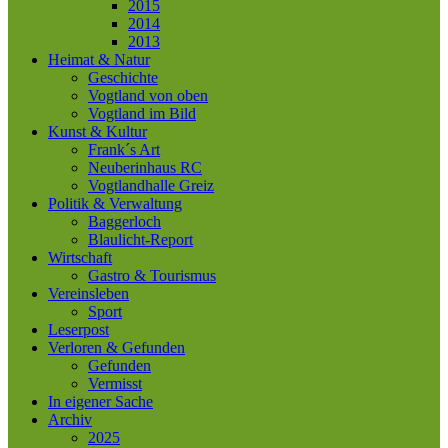
2015
2014
2013
Heimat & Natur
Geschichte
Vogtland von oben
Vogtland im Bild
Kunst & Kultur
Frank´s Art
Neuberinhaus RC
Vogtlandhalle Greiz
Politik & Verwaltung
Baggerloch
Blaulicht-Report
Wirtschaft
Gastro & Tourismus
Vereinsleben
Sport
Leserpost
Verloren & Gefunden
Gefunden
Vermisst
In eigener Sache
Archiv
2025