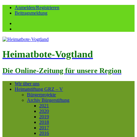
Anmelden/Registrieren
Beitragsmeldung
Facebook
YouTube
Heimatbote-Vogtland
Die Online-Zeitung für unsere Region
Wir über uns
Heimatstiftung GRZ – V
Bürgerprojekte
Archiv Bürgerstiftung
2021
2020
2019
2018
2017
2016