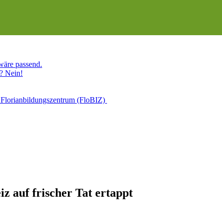
 wäre passend.
? Nein!
 Florianbildungszentrum (FloBIZ)
z auf frischer Tat ertappt