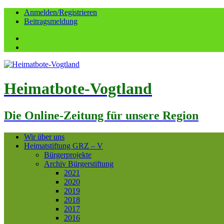
Anmelden/Registrieren
Beitragsmeldung
Facebook
YouTube
Heimatbote-Vogtland
Die Online-Zeitung für unsere Region
Wir über uns
Heimatstiftung GRZ – V
Bürgerprojekte
Archiv Bürgerstiftung
2021
2020
2019
2018
2017
2016