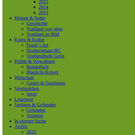
2015
2014
2013
Heimat & Natur
Geschichte
Vogtland von oben
Vogtland im Bild
Kunst & Kultur
Frank´s Art
Neuberinhaus RC
Vogtlandhalle Greiz
Politik & Verwaltung
Baggerloch
Blaulicht-Report
Wirtschaft
Gastro & Tourismus
Vereinsleben
Sport
Leserpost
Verloren & Gefunden
Gefunden
Vermisst
In eigener Sache
Archiv
2025