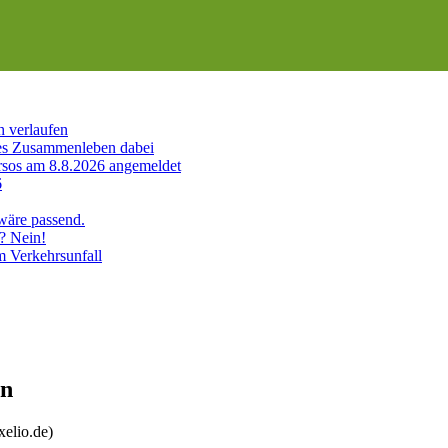
h verlaufen
es Zusammenleben dabei
sos am 8.8.2026 angemeldet
6
 wäre passend.
? Nein!
m Verkehrsunfall
en
xelio.de)