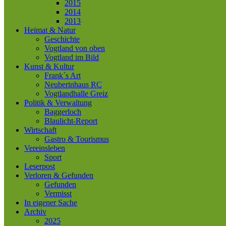
2015
2014
2013
Heimat & Natur
Geschichte
Vogtland von oben
Vogtland im Bild
Kunst & Kultur
Frank´s Art
Neuberinhaus RC
Vogtlandhalle Greiz
Politik & Verwaltung
Baggerloch
Blaulicht-Report
Wirtschaft
Gastro & Tourismus
Vereinsleben
Sport
Leserpost
Verloren & Gefunden
Gefunden
Vermisst
In eigener Sache
Archiv
2025