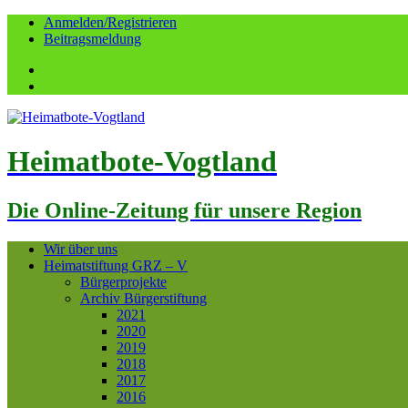
Anmelden/Registrieren
Beitragsmeldung
Facebook
YouTube
Heimatbote-Vogtland
Die Online-Zeitung für unsere Region
Wir über uns
Heimatstiftung GRZ – V
Bürgerprojekte
Archiv Bürgerstiftung
2021
2020
2019
2018
2017
2016