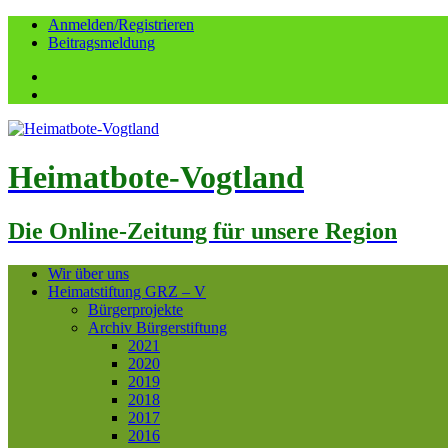
Anmelden/Registrieren
Beitragsmeldung
Facebook
YouTube
Heimatbote-Vogtland
Die Online-Zeitung für unsere Region
Wir über uns
Heimatstiftung GRZ – V
Bürgerprojekte
Archiv Bürgerstiftung
2021
2020
2019
2018
2017
2016