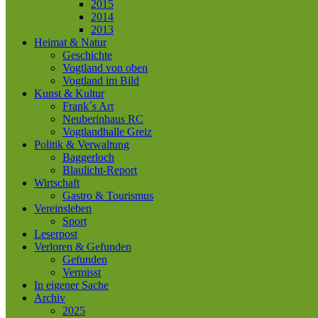
2015
2014
2013
Heimat & Natur
Geschichte
Vogtland von oben
Vogtland im Bild
Kunst & Kultur
Frank´s Art
Neuberinhaus RC
Vogtlandhalle Greiz
Politik & Verwaltung
Baggerloch
Blaulicht-Report
Wirtschaft
Gastro & Tourismus
Vereinsleben
Sport
Leserpost
Verloren & Gefunden
Gefunden
Vermisst
In eigener Sache
Archiv
2025