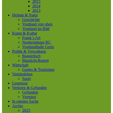
2015
2014
2013
Heimat & Natur
Geschichte
Vogtland von oben
Vogtland im Bild
Kunst & Kultur
Frank´s Art
Neuberinhaus RC
Vogtlandhalle Greiz
Politik & Verwaltung
Baggerloch
Blaulicht-Report
Wirtschaft
Gastro & Tourismus
Vereinsleben
Sport
Leserpost
Verloren & Gefunden
Gefunden
Vermisst
In eigener Sache
Archiv
2025