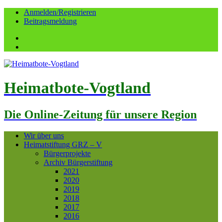
Anmelden/Registrieren
Beitragsmeldung
Facebook
YouTube
Heimatbote-Vogtland
Die Online-Zeitung für unsere Region
Wir über uns
Heimatstiftung GRZ – V
Bürgerprojekte
Archiv Bürgerstiftung
2021
2020
2019
2018
2017
2016