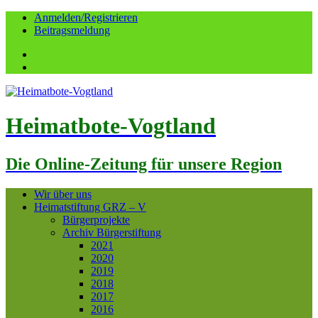
Anmelden/Registrieren
Beitragsmeldung
Facebook
YouTube
Heimatbote-Vogtland
Die Online-Zeitung für unsere Region
Wir über uns
Heimatstiftung GRZ – V
Bürgerprojekte
Archiv Bürgerstiftung
2021
2020
2019
2018
2017
2016