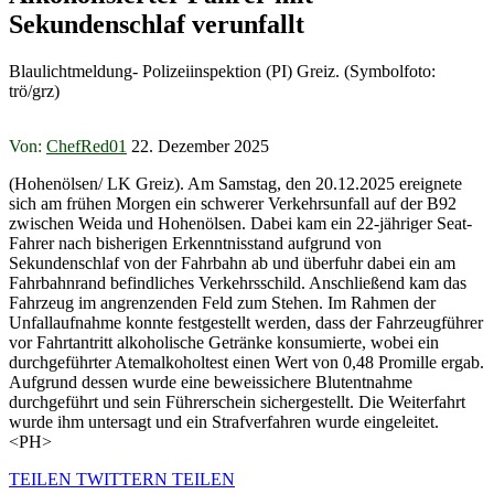
Sekundenschlaf verunfallt
Blaulichtmeldung- Polizeiinspektion (PI) Greiz. (Symbolfoto:
trö/grz)
Von:
ChefRed01
22. Dezember 2025
(Hohenölsen/ LK Greiz). Am Samstag, den 20.12.2025 ereignete
sich am frühen Morgen ein schwerer Verkehrsunfall auf der B92
zwischen Weida und Hohenölsen. Dabei kam ein 22-jähriger Seat-
Fahrer nach bisherigen Erkenntnisstand aufgrund von
Sekundenschlaf von der Fahrbahn ab und überfuhr dabei ein am
Fahrbahnrand befindliches Verkehrsschild. Anschließend kam das
Fahrzeug im angrenzenden Feld zum Stehen. Im Rahmen der
Unfallaufnahme konnte festgestellt werden, dass der Fahrzeugführer
vor Fahrtantritt alkoholische Getränke konsumierte, wobei ein
durchgeführter Atemalkoholtest einen Wert von 0,48 Promille ergab.
Aufgrund dessen wurde eine beweissichere Blutentnahme
durchgeführt und sein Führerschein sichergestellt. Die Weiterfahrt
wurde ihm untersagt und ein Strafverfahren wurde eingeleitet.
<PH>
TEILEN
TWITTERN
TEILEN