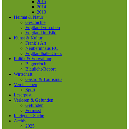
2015
2014
2013
Heimat & Natur
Geschichte
Vogtland von oben
Vogtland im Bild
Kunst & Kultur
Frank´s Art
Neuberinhaus RC
Vogtlandhalle Greiz
Politik & Verwaltung
Baggerloch
Blaulicht-Report
Wirtschaft
Gastro & Tourismus
Vereinsleben
Sport
Leserpost
Verloren & Gefunden
Gefunden
Vermisst
In eigener Sache
Archiv
2025