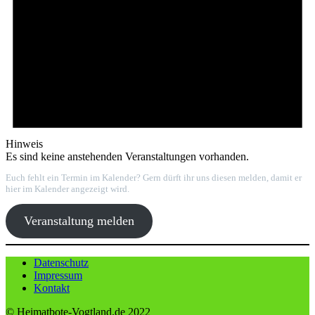
Hinweis
Es sind keine anstehenden Veranstaltungen vorhanden.
Euch fehlt ein Termin im Kalender? Gern dürft ihr uns diesen melden, damit er
hier im Kalender angezeigt wird.
Veranstaltung melden
Datenschutz
Impressum
Kontakt
© Heimatbote-Vogtland.de 2022