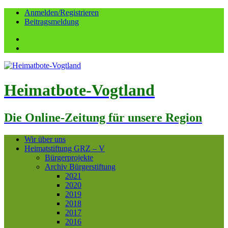
Anmelden/Registrieren
Beitragsmeldung
Facebook
YouTube
Heimatbote-Vogtland
Die Online-Zeitung für unsere Region
Wir über uns
Heimatstiftung GRZ – V
Bürgerprojekte
Archiv Bürgerstiftung
2021
2020
2019
2018
2017
2016