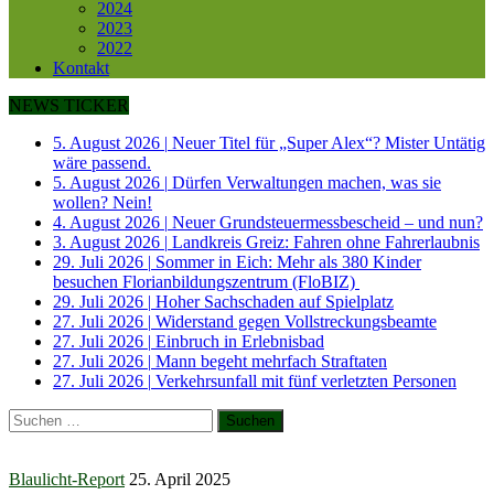
2024
2023
2022
Kontakt
NEWS TICKER
5. August 2026
|
Neuer Titel für „Super Alex“? Mister Untätig
wäre passend.
5. August 2026
|
Dürfen Verwaltungen machen, was sie
wollen? Nein!
4. August 2026
|
Neuer Grundsteuermessbescheid – und nun?
3. August 2026
|
Landkreis Greiz: Fahren ohne Fahrerlaubnis
29. Juli 2026
|
Sommer in Eich: Mehr als 380 Kinder
besuchen Florianbildungszentrum (FloBIZ)
29. Juli 2026
|
Hoher Sachschaden auf Spielplatz
27. Juli 2026
|
Widerstand gegen Vollstreckungsbeamte
27. Juli 2026
|
Einbruch in Erlebnisbad
27. Juli 2026
|
Mann begeht mehrfach Straftaten
27. Juli 2026
|
Verkehrsunfall mit fünf verletzten Personen
Suchen
nach:
Blaulicht-Report
25. April 2025