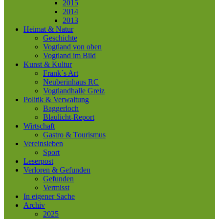
2015
2014
2013
Heimat & Natur
Geschichte
Vogtland von oben
Vogtland im Bild
Kunst & Kultur
Frank´s Art
Neuberinhaus RC
Vogtlandhalle Greiz
Politik & Verwaltung
Baggerloch
Blaulicht-Report
Wirtschaft
Gastro & Tourismus
Vereinsleben
Sport
Leserpost
Verloren & Gefunden
Gefunden
Vermisst
In eigener Sache
Archiv
2025