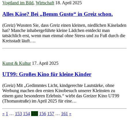
Vogtland im Bild
,
Wirtschaft
18. April 2025
Alles Käse? Bei „Bemm Gusto“ in Greiz schon.
(Greiz) Wussten Sie, dass Greiz einen kleinen, niedlichen Käseladen
hat? Manche inhabergeführte kleine Lädchen entdeckt man
tatsächlich erst, wenn man einmal ohne Stress und zu Fuß durch die
Kreisstadt läuft….
Kunst & Kultur
17. April 2025
UT99: Großes Kino für kleine Kinder
(Greiz) Mit „Gedimmtes Licht, kindgerechte Lautstärke, ohne
Werbung machen den ersten Kinobesuch unserer Kleinsten zu
einem ganz besonderen Erlebnis.“ wirbt das Greizer Kino UT99
(Thomasstraße) im April 2025 für eine…
«
1
…
153
154
155
156
157
…
161
»